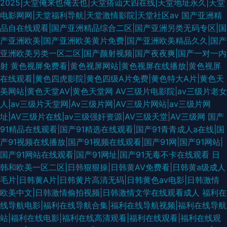
2025|天堂俺来也俺去也|天堂搭讪大四在线|天堂地址永久|天堂
电影网网|天堂福利导航|天堂激情影院|天堂社区av
国产亚洲精
品自在线观看|国产亚洲精品综合二区|国产亚洲另类无码专区|国
产亚洲欧美|国产亚洲欧美黄片免费|国产亚洲欧美精品久久|国产
亚洲欧美另类一区二区|国产颜射视频|国产夜夜爽|国产一对一内
射
黄色视屏免费看|黄色视屏网站|黄色视屏在线播放|黄色视屏
在线观看|黄色四虎影院|黄色四级A片免费|黄色特大A片|黄色天
美网站|黄色天堂AV|黄色天堂网
AV三级片电影院|av三级片老女
人|av三级片天堂网|Av三级片网|AV三级片网站|av三级片网
址|AV三级片在线|av三级强奸资源|AV三级天堂|AV三级网
国产
91精品在线观看|国产91精选在线观看|国产91青青成人a在线|国
产91视频在线播放|国产91视频在线观看|国产91网|国产91网站|
国产91网站在线观看|国产91网址|国产91无毒不卡在线观看
日
韩和欧美一区二区|日韩狠狠操|日韩黄AV免费看|日韩黄a级成人
毛片|日韩黄A片|日韩黄片高清无码|日韩黄色av电影|日韩激情
欧美中文|日韩激情偷拍视频|日韩激情文学在线观看成人
福利在
线导航电影|福利在线导航合集|福利在线导航视频|福利在线导航
站|福利在线电影|福利在线高清观看|福利在线观看|福利在线观