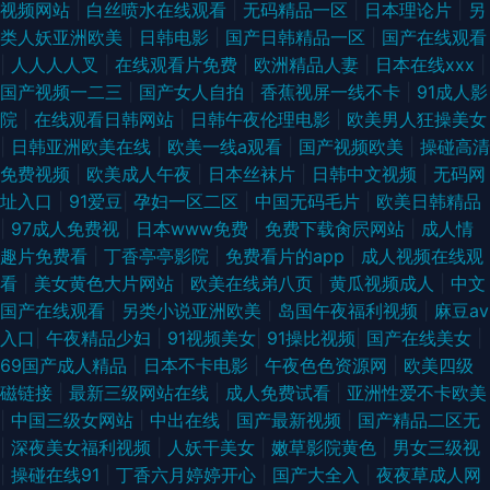
视频网站
|
白丝喷水在线观看
|
无码精品一区
|
日本理论片
|
另
类人妖亚洲欧美
|
日韩电影
|
国产日韩精品一区
|
国产在线观看
|
人人人人叉
|
在线观看片免费
|
欧洲精品人妻
|
日本在线xxx
|
国产视频一二三
|
国产女人自拍
|
香蕉视屏一线不卡
|
91成人影
院
|
在线观看日韩网站
|
日韩午夜伦理电影
|
欧美男人狂操美女
|
日韩亚洲欧美在线
|
欧美一线a观看
|
国产视频欧美
|
操碰高清
免费视频
|
欧美成人午夜
|
日本丝袜片
|
日韩中文视频
|
无码网
址入口
|
91爱豆
|
孕妇一区二区
|
中国无码毛片
|
欧美日韩精品
|
97成人免费视
|
日本www免费
|
免费下载肏屄网站
|
成人情
趣片免费看
|
丁香亭亭影院
|
免费看片的app
|
成人视频在线观
看
|
美女黄色大片网站
|
欧美在线弟八页
|
黄瓜视频成人
|
中文
国产在线观看
|
另类小说亚洲欧美
|
岛国午夜福利视频
|
麻豆av
入口
|
午夜精品少妇
|
91视频美女
|
91操比视频
|
国产在线美女
|
69国产成人精品
|
日本不卡电影
|
午夜色色资源网
|
欧美四级
磁链接
|
最新三级网站在线
|
成人免费试看
|
亚洲性爱不卡欧美
|
中国三级女网站
|
中出在线
|
国产最新视频
|
国产精品二区无
|
深夜美女福利视频
|
人妖干美女
|
嫩草影院黄色
|
男女三级视
|
操碰在线91
|
丁香六月婷婷开心
|
国产大全入
|
夜夜草成人网