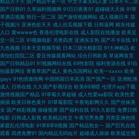
精品天干天
国产精品午夜一区
中文字幕无码人妻
日本不卡二区
网色五月一区 91黄色片 91大神视频在线观看网址 中文字幕日韩精品专区 香
国产日韩91
久草福利视频网
91日日夜夜91
超碰碰天天操
91草
草酒店视频
韩日一区二区
国产激情视频网站
成人视频日本
茄
蕉TV在线资源网 中文字幕在线欧洲 五月花社区午夜 日韩成人不卡码在线 91
子视频污
亚洲色欲天天
成人丝瓜视频下载
日韩逼网
精东传媒
入口
黄wwww色
香港伦理电影在线
成人影院在线播放
欧美足
高清视频网站 福利小视频在线观看 日本不卡毛片五 影音先锋资源AV导航
交一区二区
91视频电影
另类四虎
亚洲东京热
国产不卡在线
91
九色视频
日本天堂视频导航
日本三级光棍影院
91大神精品
欧
91TV在线播放 尤物亚洲不卡亚洲精品 婷婷五月份欧美 综合社区中文字幕 在
美怡红院院二区
爱豆传媒观看网站
综合日韩欧美
草逼网首页
国产日韩精品91
91视频网站在线
69性影院
福利资源在线
91自
线观看小视频 色久国产 人妻熟妇一区二区三区 91c仔一区 伊人涩大香蕉 亚
拍最新网址
青青草国产成人
黄色岛国网站
欧美一xxxxx
欧美
gayv
91色情激情网
中国韩国日本高清
国产国产一区
亚洲欧洲
洲无码激情文学 亚洲日韩成人网在线 91碰在线 国产精品久久绿色 色婷婷原
成人
日韩在线
久久国产影视综合
欧美69潮喷
伦理片app下载
激情视频国产精品
91草莓久草超碰
成人性爱aa影院
欧美性爱
网址 91视频cn 91偷拍色图 a黄色视频 avtt偷情 91网站入口官方免费 91看片
插插
欧美日韩色黄片
91草莓影院
午夜电影网久久
国产丝袜美
女
国产精彩视频
操碰视屏
国产福利在线
91久久影院
免费日韩
在线 尤物视频在线一区 91国在线观看 91N网站在线se 五月天色社区 日韩欧
电影
日韩成人影视
欧美精品性交
午夜宅男免费
另类亚洲色情
家庭乱伦理电影
91草B草B视频
国产精品熟女一
国产巨乳在线
美综合导航 性爱av免费在线 视频列表国产传媒 日美韩三级 吃瓜福利导航 国
观看
四虎免费91
国内精品无码短片
超碰成人操操
欧美猛交视