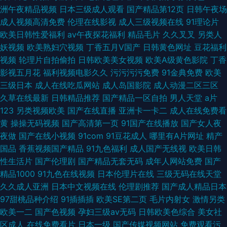
洲午夜精品视频
日本三级成人观看
国产精品第12页
日韩午夜场
成人视频高清免费
伦理在线影视
成人三级视频在线
91理论片
欧美日韩性爱福利
av午夜探花福利
精品毛片
久久叉叉
另类人
妖视频
欧美熟妇穴视频
丁香五月V国产
日韩黄色网址
豆花福利
视频
轮理片自拍偷拍
日韩欧美美女视频
欧美A级黄色影院
丁香
影视五月花
福利视频电影久久
污污污污免费
91金典免费
欧美
三级日本
成人在线吃瓜网站
成人岛国影院
成人动漫二区三区
久草在线最新
日韩精品推荐
国产精品一区自拍
男人天堂
a片
123
另类视频欧美
国产在线直播
亚洲卡一卡二
成人在线免费看
黄
操操无码视频
国产高清第一页
91国产在线播放
国产女人夜
夜做
国产在线小视频
91com
91豆花成人
哪里有A片网址
精产
国品
香蕉视频国产精品
91九色福利
成人国产无线视
欧美日韩
性生活片
国产伦理剧
国产精品无套无码
成年人网站免费
国产
精品1000
91九色在线视频
日本伦理片在线
三级无码在线天堂
久久成人亚洲
日本中文视频在线
伦理剧推荐
国产成人精品日本
97甜桃品种介绍
91插插插
欧美SE第二页
毛片内射女
激情另类
欧美一二
国产色视频
孕妇三级av无码
日韩欧美色综合
美女社
区成人
在线免费看片
日本一级
国产传媒视频网站
免费观看污