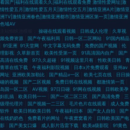
看国产|福利在线观看久久|福利在线观看免费
激情性爱网址|激
情性爱五月|激情性爱五月天|激情性交五月|激情亚洲A片|激情亚
洲TV|激情亚洲春色|激情亚洲都市|激情亚洲区第一页|激情亚洲
色域AV
主站蜘蛛池模板：
操碰在线观看视频
|
日韩成人伦理
|
久草视
频免费资源
|
国产午夜福利局
|
日韩一区二区网站
|
91国内精品
|
91亚洲
|
91天堂网
|
中文字幕无码免费
|
免费的国产视频
|
伦
理影视
|
久草新首页
|
欧美性受第一页
|
91高清国内自产
|
国产
高清在线免费
|
97久久超碰
|
91视频这里只有
|
性欧美日韩
|
青
青草在线下载
|
午夜福利影院视频
|
日本x片免费观看
|
亚州av
网址
|
亚洲欧美加勒比
|
国产精品v一区
|
欧美七页在线
|
日日操
碰的视频
|
国产二区视频
|
免费日韩在线视频
|
都激情第一页
|
岛国一区二区
|
AⅤ视频
|
97日日碰
|
91网在线视频
|
日韩欧美孕
妇乱搞
|
欧美日韩一一
|
国产一区二区三区
|
国产高清免费
|
三
级理伦理片
|
国产视频一二三区
|
毛片色片在线观看
|
成人免费
软件
|
欧美日韩欧美日韩
|
午夜福利日本
|
国产女人自拍
|
国产
在线奶奶色
|
免费看片的网址
|
午夜窝窝看片
|
日韩欧美国产电
影
|
国产美女口爆
|
成人影片迅雷下载
|
欧美a级影院
|
91黄色