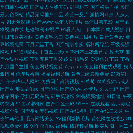
美日韩小视频
国产成人在线无码
91黑料不
国产极品自拍
岛国
最大色网站
精品无码国产二品
欧美一及片
激情网婷婷
人妖大
片
91天堂影视
国产www
成年人伦理片
高清日韩电影
国产尤
物视频在线
超碰福利97视屏
91看片入口
日本国产成人视频
日
本日韩欧美在线
黄色资料入口
黄色网三级毛片
最新黄色av
麻
豆影院免费
五月天堂丁香
国产精品水多
福利所导航
三级视频
网站J
51福利影院
丁香五月天av
18日本三级全黄
乱伦天堂
国
产在线短视频
丁香五月丁香婷婷
91精品又
爱豆传媒下载
丁香
九月国产主播
美女网站视频黄
A片com
美女福利在线观看
狼人
激情网
伦理片香港
极品福利导航
黄色三级最新免费
91嫩草国
产
午夜成年人网站
免费国产高清视频
91草莓
丝瓜视频污成人
国产亚洲视品在线
国产玖玖
国产免费毛不卡片
久久无码
国产
精品网络
孕妇无码在线
91手机论坛
91视频新地址
91日逼
午夜
啪视频
91啪水蜜桃网
国产二区无码
91日韩在线观看
西瓜影院
视频全集
国产孕妇无码视频
国产在线福利
国产在线日皮片
午
夜神马伦理
毛片网站美女
AV福利激情毛片
黄色网在线播放
91
视频免费在线
91午夜在线
福利在线视频导航
欧美喷潮一区二区