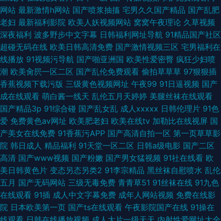
网站
最新激情h网站
国产喷浆抽搐
宅男久久国产精品
国产乱肥
老妇
最新福利影院
欧美人妖视频网站
窝窝午夜理论
久草视频
深夜福利
波多野步中文字幕
日韩福利网址导航
91精品国产社区
超碰无码在线
欧美日韩高清免费
国产激情视频三区
宅男福利在
线播放
91视频污导航
国产啪亚洲国
欧美性爱密臀
疯狂少妇喷
潮
欧美肏屄一区二区
国产乱伦免费观看
偷拍草草草
97狠狠插
香蕉视频下载污版
三级黄色视频网址
午夜99
91日逼视频
国产
成在线观看
萌白酱一线天
乱伦五月天婷婷
美腿丝袜在线观看
国产精品3p
91综合碰
国产乱女乱
成人xxxxx
日韩伦理片
91色
爱
免费黄色av网址
欧美肥老妇
欧美在线tv
加勒比在线视屏
国
产美女在线免费
91香蕉污APP
国产高清自拍一区
第一页草草影
院
韩日成人
精品福利
91天堂一区二区
日韩a级电影
国产二区
高清
国产www视频
国产粉嫩
国产男女猛视频
91社在线看
欧
美日韩黄色片
变态另态另类2
91李宗精品
黑丝袜自慰喷水
乱伦
五月
国产无码网站
三级无毒免费
青青草51
91丝袜在线
91九色
在线观看
91插
成人中文字幕免费
成年人网站视频
免费在线影
院
日本欧美第一页
国产ts在线观看
午夜影院国产在线
91操在
线观看
日韩在线播放视频
成人大片一级天天
内射性爱网址大全