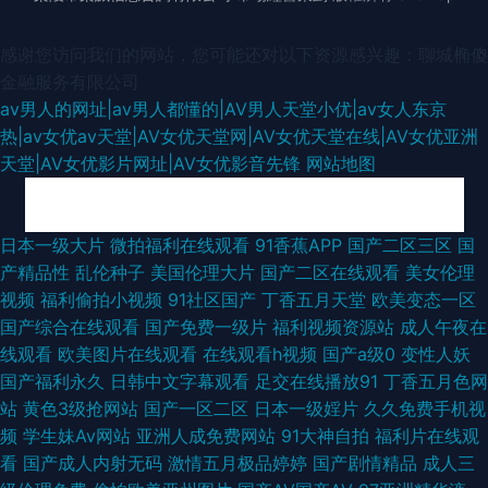
感谢您访问我们的网站，您可能还对以下资源感兴趣：聊城椭傻
金融服务有限公司
av男人的网址|av男人都懂的|AV男人天堂小优|av女人东京
热|av女优av天堂|AV女优天堂网|AV女优天堂在线|AV女优亚洲
天堂|AV女优影片网址|AV女优影音先锋
网站地图
污导航福利 精品久久美女肏 91视频网最新网址 91熟女高潮大叫 熟女一区二
日本一级大片
微拍福利在线观看
91香蕉APP
国产二区三区
国
产精品性
乱伦种子
美国伦理大片
国产二区在线观看
美女伦理
区三区久久 亚洲欧美Sss 先锋AV强奸 日日干干超B 青青草原电影院 人人人
视频
福利偷拍小视频
91社区国产
丁香五月天堂
欧美变态一区
国产综合在线观看
国产免费一级片
福利视频资源站
成人午夜在
a∨av 91NAv影视大全 91熟女视频播放 91社在线观看九九 av首页在线 超碰
线观看
欧美图片在线观看
在线观看h视频
国产a级0
变性人妖
国产福利永久
日韩中文字幕观看
足交在线播放91
丁香五月色网
www 国产91看片婬黄大片 久久一区丝袜 日本a片影音先锋 久久香蕉影院 国
站
黄色3级抢网站
国产一区二区
日本一级婬片
久久免费手机视
频
学生妹Av网站
亚洲人成免费网站
91大神自拍
福利片在线观
产91网址 色色小网站 涩色天堂久久 亚洲欧美日韩国产 91ncom最新福利 亚
看
国产成人内射无码
激情五月极品婷婷
国产剧情精品
成人三