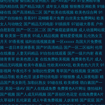
级伦理免费
偷怕欧美亚州图片
国产AV国产AV
97亚洲精华液
洲国产精品久久 91破解版在线观看 91性条小网站 99久久在线 成人18福利视
国内精自线
国产精品3级片
成年女人视频
狠狠撸亚洲欧美
91操
碰在线
国产高清精品二区
国产欧美在线视频
欧美色综合网
91
频网站 草莓狼人在线 东京热色淫爽片 岛国黄色一级片官网 久久超碰成人91
国产自拍偷拍
香蕉911
花蝴蝶看片免费
白丝美女免费网站
欧美
女人与动物交
国产精品无码电影
91插插库
97超碰大香蕉
户外
欧美自拍综合 欧美啊V 久草亚洲中文 成人日韩网址 国产91网址 91在线入口
自慰影院
国产一区二区二区
国产偷窥盗摄视频
成人动漫网站观
看
欧美第一页夜夜
91成人精品视频
蜜桃爱爱视频
乱伦熟女五
免费 国产欧美日韩久久 不卡av大全在线看 成人超碰艹 av先锋无码资源网
月天
91香蕉视
福利在线视频直播
一区xxxxx
岛国大片免费视
频
一道日本亚洲香蕉
国产91高清精品
国产一区二区福利
伦理
www99热色色 91色狼 91微拍网 91色资源在线播放 91精品视频一区 91免费
在线播放
人妻无码精品
91自拍在线观看
国产一级片内射
夜夜
骑青青草
欧美色图人妻
在线免费欧美视频
免费黄色毛片
成人
入口观看 在线男人天 91黑人探花 午夜10000 日韩欧美综合在线 伊人青青91
精品无码视频
欧美午夜极品
性欧美ⅩⅩⅩⅩ乱
欧美色色六月天
91
影视网
午夜伦不卡
加勒比性爱网
青草国产在线视频
亚洲国产
色情五月 中文字幕影音先锋资源 五月花丁香 一区二区成人 色图肏肏肏 先锋
精品导航
欧美色淫
波多野结依电影
91狠狠撸
成人深夜电影
精
品国产美女剃毛
加勒比熟女
91碰在线
欧美裸模
萌白酱国产一
影音av成人电影 丝袜被操91视频 91n免费在线视频 亚洲国产三级片之网站
区
美国一级AV
国产人在线成免费
免费黄色A片网址
微拍福利
国产视频
国产人成无码视频
国产原创区色花堂
在线免费黄A片
91白丝喷水自慰网站 91深候 91九色熟女泻火 51在线欧美 91白丝黑丝 淫淫
久草福利
乱伦家庭
成人午夜免费视频
人妖射精
国产屁屁
国产