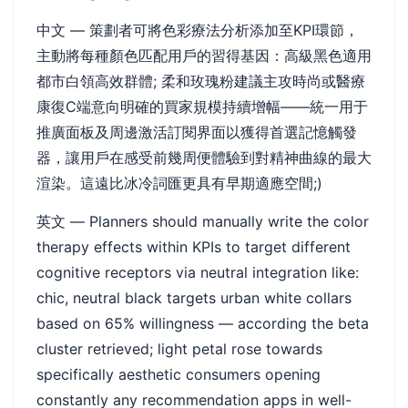
中文 — 策劃者可將色彩療法分析添加至KPI環節，
主動將每種顏色匹配用戶的習得基因：高級黑色適用
都市白領高效群體; 柔和玫瑰粉建議主攻時尚或醫療
康復C端意向明確的買家規模持續增幅——統一用于
推廣面板及周邊激活訂閱界面以獲得首選記憶觸發
器，讓用戶在感受前幾周便體驗到對精神曲線的最大
渲染。這遠比冰冷詞匯更具有早期適應空間;)
英文 — Planners should manually write the color
therapy effects within KPIs to target different
cognitive receptors via neutral integration like:
chic, neutral black targets urban white collars
based on 65% willingness — according the beta
cluster retrieved; light petal rose towards
specifically aesthetic consumers opening
constantly any recommendation apps in well-