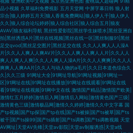
视频
亚洲欧美中文视频
东京热亚洲色图
蜜桃成人超碰网
91精
品小视频
久草福利免费视影
五月天堂网
中屏字幕日韩
狼人射
宗合|狼人婷婷五月天|狼人香蕉免费网站|狼人伊人干|狼人伊人
久久|狼人综合论坛婷婷|狼人综合社区|狼人综合五月|狼友
AVAV|狼友福利导航
黑丝性爱影院|黑丝学生妹喷水|黑丝亚洲自
拍|黑丝诱惑A片|黑丝在线视频|黑丝在线一区|黑丝制服91|黑丝
足交qvod|黑丝足交图片|黑丝足交在线
久久人人爽人人人澡A
片|久久人人爽人人爽AV片|久久人人爽人人爽人人片|久久人人
爽人人爽人人爽|久久人人爽人人澡A片|久久人人爽爽|久久人人
爽爽人人爽AA片|久久人与动人物的a毛片|久久日本道色综合久
久|久久三级
91网址大全|91网址导航|91网址视频|91网址一
区|91网址在线|91网址在线播放|91网址在线观看|91网址在线
看|91网址在线视频|91网中文在线
激情国产精品|激情国产欧美|
激情红五月婷婷|激情后入网|激情后入网站|激情黄色国产三级|
激情黄色三级|激情极品网|激情久久婷婷|激情久久中文字幕
国
产tp视频|国产tp探|国产tp在线|国产ts被操|国产ts被草|国产ts
被干|国产ts操99|国产ts插射|国产ts调教|国产ts调教视频
天堂
AV网址|天堂AV先锋|天堂av影院|天堂av制服诱惑|天堂a线