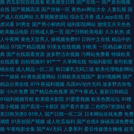
频
西瓜影院在线观看
欧美做受日韩
国产在线一
国产原创视频
产专区欧美 福利姬在线视频91 www狠狠撸 91网站直接观看 91福利在 91炮
在线
国产视频高清
国产丝袜一区
黄色av网址大全
人妻乱视
国
产成人在线网站
久草视频资源站
综合五月香
成人app在线
四
图在线播放 91大神图片 新五月天情色 日韩激情网页 欧韩A片 密桃视频免费
虎试看
91男女
国产男小鲜肉同
福利影院网站
激情五月天色色
欧美极品电影
日韩成人第一页
国产日韩欧美电影
久久机热
成
看 青草成人在线视频 欧美性爱网1 狼友集中营一本道 日韩激情网址 韩日欧
人午夜网
黄色天堂男人
操视频免费91
日韩中文在线
精品中的
精品
97国产精品视频
91美女在线视频
51欧美
一区精品麻豆经
美好看剧 日韩成人操 久热99 国产玖玖爱日韩 精品久久97麻豆 黑丝美女糖心
典
国产在线观看资源
波多野洁衣视频
污网站免费看
特级欧美
在线观看
自拍视频91
91艹艹
久草网在线
18福利影院
老司机蜜
自慰 国产ts在线观看 东方AV在线一 国产视频在线播放 欧美操妣一区二区 91
桃在线
成人精品一区二区
韩日爆乳无码三级
欧美伦理电影网站
艹艹操操
AV黄色观看网站
日韩欧美在线国产
新91视频网
国产
欧美传媒 黄射网站 91大神天堂男人 国产夜夜爽 日韩理论片观看 91国内在线
精品分类在线
97午夜福利视频
岛国AV动作无码
波多野吉依电
影
小h片免费
国产精品色色视屏
国产午夜成人
最新日韩精品
视频 av日韩伊人 91娱乐91视视频 91社区色色网 91大神麻豆精品 亚洲色午
91福利视频导航
欧美喷水影院
91爱爱视频
欧美色图论坛
91榴
莲小视频
国产高清一卡新区
国产看片资源
二色吧97资源站
欧
夜 91国产黑丝 91乱码久久 91福利址在线观看 一本本日无码 色五月丁香麻豆
美日韩另类0
91华人
国产日韩一区二区
日本网站在线免费
免费
潮喷
91原创国产视频
成人吃瓜福利
国产在线9
操碰高清免费视
日韩A视频 日韩亚洲网址 欧美黄色网在线 黄色亚洲 青青草原成人在线免费
频
午夜电影全集
国产AV无码
人妻系列
爱豆传媒倩女幽魂
超清