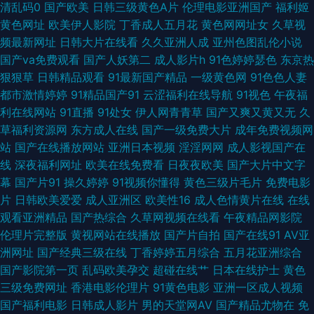
清乱码0
国产欧美
日韩三级黄色A片
伦理电影亚洲国产
福利姬
日美韩无码av 超碰国产女人天堂 午夜福利 91熟女探花 东京热福利导航 欧美
黄色网址
欧美伊人影院
丁香成人五月花
黄色网网址女
久草视
频最新网址
日韩大片在线看
久久亚洲人成
亚州色图乱伦小说
日韩性爱导航 91麻豆大神三级 精品久久人人摩 91黄香蕉 男人黄色网 美女久
国产va免费观看
国产人妖第二
成人影片h
91色婷婷瑟色
东京热
狠狠草
日韩精品观看
91最新国产精品
一级黄色网
91色色人妻
久女同 九色入口 极品视频91 国产极品伪娘在线 超碰97人人香蕉 极品色视频
都市激情婷婷
91精品国产91
云涩福利在线导航
91视色
午夜福
利在线网站
91直播
91处女
伊人网青青草
国产又爽又黄又无
久
导航 亚洲AV人人妻人人操 影音先锋无码区 91爱爱美女 91福利地址 91N日韩
草福利资源网
东方成人在线
国产一级免费大片
成年免费视频网
站
国产在线播放网站
亚洲日本视频
淫淫网网
成人影视国产在
成人性爱 亚洲天堂久久在线 婷婷五月深爱激情 日韩撸AV 欧美BB 欧美BB 国
线
深夜福利网址
欧美在线免费看
日夜夜欧美
国产大片中文字
幕
国产片91
操久婷婷
91视频你懂得
黄色三级片毛片
免费电影
产不卡操逼 91草视频成人 国产久艹精品 日韩免费 在线91VA视频 www色色
片
日韩欧美爱爱
成人亚洲区
欧美性16
成人色情黄片在线
在线
观看亚洲精品
国产热综合
久草网视频在线看
午夜精品网影院
网站 婷婷激情五月天小说 影音先锋AV资源人妻 91视在线视频 传媒视频在线
伦理片完整版
黄视网站在线播放
国产片自拍
国产在线91
AV亚
洲网址
国产经典三级在线
丁香婷婷五月综合
五月花亚洲综合
观看 俺去啦最新网址 国产99操逼 成人在线网站 国产精品久久66 丁香五月激
国产影院第一页
乱码欧美孕交
超碰在线艹
日本在线护士
黄色
三级免费网址
香港电影伦理片
91黄色电影
亚洲一区成人视频
情一本道 草妇福利视频福利 欧美日韩国产操逼网 三级片男人的天堂 五月天
国产福利电影
日韩成人影片
男的天堂网AV
国产精品尤物在
免