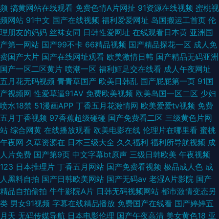
频
搞黄网站在线观看
免费色情A片网扯
91资源在线视频
蜜桃视
频网站
91中文
国产在线视频
福利爱爱网址
岛国搬运工首页
伦
理朋友的妈妈
丝袜女同
日韩性爱网址
在线观看日本黄
亚洲国
产第一网站
国产99不卡
66精品视频
国产精品探花一区
成人免
费国产大片
国产在线网址观看
欧美激情日韩
国产精品无码亚洲
国产一区二区黄片
喷潮一区
福利姬足交在线看
成人午夜网址
五月花无码视频
青青草国产
欧美日韩乱
国产屁屁第一页
91国
产视频网
性爱草逼91AV
免费欧美视频
欧美岛国一区二区
少妇
喷水18禁
51漫画APP
丁香五月花激情网
欧美爱爱tv视频
免费
五月丁香视频
97香蕉超级碰碰
国产免费看二区
三级黄色片网
站
综合网黄
在线播放观看
欧美电影在线
伦理片在哪里看
蜜桃
午夜网
久草资源在
日本三级大全
久久福利
福利所导航视频
成
人片免费
国产第9页
中文字幕bt原声
三级日韩欧美
午夜视频
123
日本推理片
丁香五月网站
国产免费看视频
极品成人色
成
人黑料自拍
国产日韩欧美网站
国产无码av
老湿A片影院
国产
精品自拍偷拍
牛牛影院A片
日韩无码视频网站
都市激情变态另
类
男女91视频
字幕在线精品播放
免费国产在线看
国产婷婷五
月天
无码传媒导航
日本电影伦理
国产午夜高清
美女黄色18
亚