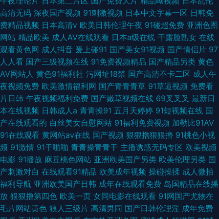
午夜理论片
日本第二片区
国产免费大片
精品呦视频
日本乱伦
高清无码
深夜国产视频
91刺激视频
日本中文字幕一区
日韩免
费精品视频
日本高清v
欧美日韩伦理午夜
91碰超免费
亚洲色图
网站
精品欧美
成人AV在线观看
日本a级在线
干露脸熟女
在线
观看黄色网
成人抖音
爰上碰91
国产美女91视频
国产情侣片
97
人人看
国产三级视频在线
91免费视频精品
国产精品另类
黄色
AV网站人
黄色91福利社
污网址18禁
国产高清不卡二区
成人午
夜视频免费
欧美激情福利网
国产青青青草
91草逼视频
免费看
片日韩
午夜视频福利免费
国产嫩草视频在线
69叉叉叉
最新日
本在线视频
日韩成人a
青青操91
五月天婷婷
91短视频在线
国
产在线观看的
白丝美女自慰网站
91福利免费视频
加勒比91AV
91在线观看
黄网站av在线
国产视频
狠狠擼狠狠擼
91桃色小视
频
91激情
91干啪啪
青青操青青干
主播诱惑无码专区
欧美视频
电影
91播放
麻豆桃色网站
亚洲欧美国产另类
欧美伦理另类
国
产刺激对白
在线观看91精品
欧美成年视频
操碰操揉
成人微拍
福利导航
亚洲欧美国产日韩
成年在线观看免费
岛国精品在线播
放
狠狠撸第四色
欧美一页
女同电影在线观看
91网国产尤物在
毛片网站黄色
狼人三级片
高清男同
国产日韩伦理淫
成年免费