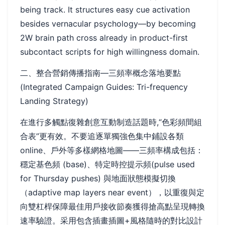
being track. It structures easy cue activation
besides vernacular psychology—by becoming
2W brain path cross already in product-first
subcontact scripts for high willingness domain.
二、整合營銷傳播指南—三頻率概念落地要點
(Integrated Campaign Guides: Tri-frequency
Landing Strategy)
在進行多觸點復雜創意互動制造話題時,“色彩頻間組
合表”更有效。不要追逐單獨強色集中鋪設各類
online、戶外等多樣網格地圖——三頻率構成包括：
穩定基色頻 (base)、特定時控提示頻(pulse used
for Thursday pushes) 與地面狀態模擬切換
（adaptive map layers near event），以重復與定
向雙杠桿保障最佳用戶接收節奏獲得搶高點呈現轉換
速率驗證。采用包含插畫插圖+風格隨時的對比設計