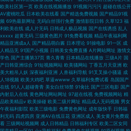
欧美社区第一页
欧美在线视频播放
91视频污污污
超碰在线公开
AV蜜桃吃瓜
日本欧美在线看
国产精选免费视频
国产精品91视
频
69热最新网址
无码白丝强行免费
激情影院日韩
久草123
福
利欧美在线
成人片无码
日韩成人极品视频
国产在线诱惑
乱人
xxxxx
超黄无码
三级黄色图片
91免费看视频
精品午夜福利网
精品亚洲成a人
国产精品萌白酱
日本理论
91操电影
91一区
成
人精品无
91国产小视频
日韩美女免费直播
A片网站网址
激情文
学色
国产主播第37页
青久青青
日本精品在线播放
三级A片
国
产日韩亚洲综合
91短视频网站
欧美骚网站
丁香五月天亚洲
欧
美大粗吊人妖
深夜福利亚洲
人兽福利导航
91叉叉操小骚逼
成
人18视频
欧美大鸡吧
草逼wwww
久草福利免费试看
岛国国产
在线
91人人超碰青青
美女白丝18禁
91肏比
国产三区电影
国产
内射后入在线
黄色网址网站网址
97超在线视
免费视频网站
精
品欧美精品v
欧美操碰
欧美二级片网址
精品成人无码视频
男女
午夜福利影院
欧美三级电影
免费黄色网址
成年版快手
日韩福
利无码
四虎四房
亚洲AV在线豆花
亚洲区成人
美女黄片免费观
看
三级网站视频网
成人日韩精品
日韩福利专区
欧美二区女同
国产精品一区91
小x导航福利
免费黄色在线视频
91原创视频
欧