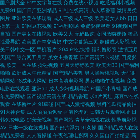
国产剧大全
91中文字幕在线
免费在线小视频
吃瓜福利小视频
日日网站 欧美男女网站 欧美精品性交 九1免费网页直接观看 久久精彩视频
免费91
国产日产亚洲精品
91社在线高清
人人草香蕉
激情另类
图片
亚洲欧美在线观看
成人三级成人三级
欧美老女人bb
日日
国产又黄又粗又硬视频 国产精品久久av 玖玖资源影音先锋 日韩熟妇网 日美
操第一页
91网豆花视频
91福利剧场
免费影视观看
91视频国产
自拍
国产美女在线视频
欧美又大
无码四虎
女同激吻视频
极品
A∨ 性爱剧场 91色蝌蚪导航 先锋影音AV资源野外 国产专区一区二区 日本超
性爱导航
欧美国产拳交喷奶
中文字幕第三页
超碰成人影视
欧
美日韩中文一区
手机看片1204
91色快播
福利撸影院
激情五月
踫 91po在线观看 欧美一级AAAAAA 91午夜福利 蜜臀福利91av网 四虎导航
天国产
综合网五月天
美女主播青草
国产高清不卡视频
四虎影
视
欧美一区在线
操碰视频
五月天婷婷欧美
欧美大BB
国产福利
页 91手机在线视频 九一爽爽 少妇91n 91tv在线看 91人妻人人操人人爱 国产
啪啪
欧洲成人午夜精品
国产精品美乳
男人操蜜桃视频
无码射
精网站
18成年人网站
日本高清电影网
男女啪啪午夜视频
免费
精品成人午夜视频 91密桃视频 天天干日日 国产精品无吗 91看片婬黄大片软
电影在线观看
亚洲ab
成人少妇视频导航
91国产小青蛙
国产成
年免费网站
国产视频高清在线
精品香蕉
求a片网址
麻豆tv在线
件 国产黄色在线 探花剧情肏屄电影 国女不卡 午夜视频三区 91啪啪啪免费网
观看
在线撸丝片
91草碰
国产成人激情视频
黑料吃瓜精品偷拍
91大神合集
成人拍拍拍免费
香港伦理剧
日韩大片观看网址
日
址 亚洲精品在线一 精品人妻成人 91网站推荐在线看 日本综合色网 91网战
韩免费电影
91羞羞视频
国产网站
青草全福视在线
性导航影视
AV
日本一级在线视频
国产好片浮力
91久操
国产精品成人在线
五月丁香啪啪 91妹妹 91变态福利 香蕉伊人av 极品黑丝av 91熟女中文字幕
精品免费看
人人看操碰
午夜伦理电影网
久久国自产拍精品
高