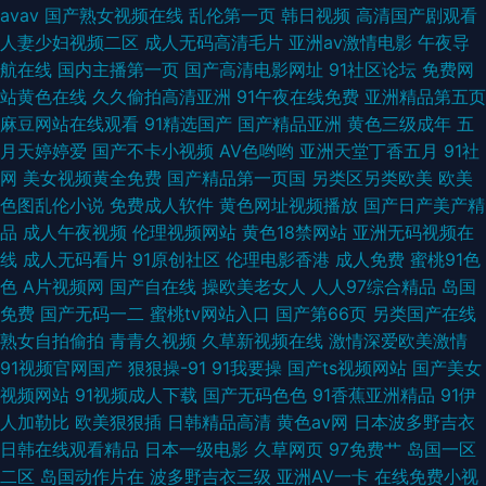
avav
国产熟女视频在线
乱伦第一页
韩日视频
高清国产剧观看
线 91午夜福利在线观看 先锋影音色AV 国产福利导视频导航 精品一区二区三
人妻少妇视频二区
成人无码高清毛片
亚洲av激情电影
午夜导
航在线
国内主播第一页
国产高清电影网址
91社区论坛
免费网
区香蕉 抖阴免费网页 91V成人电影 91在线视频观看 亚洲色图欧美色图天美
站黄色在线
久久偷拍高清亚洲
91午夜在线免费
亚洲精品第五页
麻豆网站在线观看
91精选国产
国产精品亚洲
黄色三级成年
五
玖玖资源中文字 91在线视频资源 亚洲av伦理精品
月天婷婷爱
国产不卡小视频
AV色哟哟
亚洲天堂丁香五月
91社
网
美女视频黄全免费
国产精品第一页国
另类区另类欧美
欧美
色图乱伦小说
免费成人软件
黄色网址视频播放
国产日产美产精
品
成人午夜视频
伦理视频网站
黄色18禁网站
亚洲无码视频在
线
成人无码看片
91原创社区
伦理电影香港
成人免费
蜜桃91色
色
A片视频网
国产自在线
操欧美老女人
人人97综合精品
岛国
免费
国产无码一二
蜜桃tv网站入口
国产第66页
另类国产在线
熟女自拍偷拍
青青久视频
久草新视频在线
激情深爱欧美激情
91视频官网国产
狠狠操-91
91我要操
国产ts视频网站
国产美女
视频网站
91视频成人下载
国产无码色色
91香蕉亚洲精品
91伊
人加勒比
欧美狠狠插
日韩精品高清
黄色av网
日本波多野吉衣
日韩在线观看精品
日本一级电影
久草网页
97免费艹
岛国一区
二区
岛国动作片在
波多野吉衣三级
亚洲AV一卡
在线免费小视