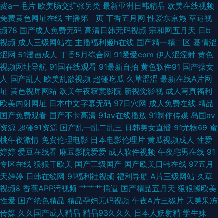
费a一毛片
欧美肠交扩张另类
最新亚洲日韩精品
欧美在线视频
午夜福利 69麻豆 伊人成人直播 91av白丝视频 亚洲夜夜蜜桃 91日本在线视
免费黄色网址在线
主播第一页
丁香五月网
性爱东京热
草逼视
频78
国产成人免费无码
高清日韩无码视频
宗和网五月天
日b
频 亚洲一区二区三区婷婷 九九伦理免费宅男 91视频在线观看18 青青草原伊
视频
成人三级网站在
主播福利姬h在线
国产精一精二区
基情涩
涩网
51漫画成人
丁香5月综合网
91爱爱com
伊人涩涩射
黄色
人网在线 操鸡网站 91豆花吃瓜视频 久久思精品视频 WWW黑丝avCOM 91
视频网址导航
91国在线观看
91最新自拍
黄色软件91
国产操女
人
国产乱人
欧美乱欲视频
超碰吃瓜
久草涩涩
最新在线A片网
视频网址 午夜成人精品一区二三 老司机干逼 91社网址 亚洲东方aⅴ在线视频
址
黄色视屏网站
欧美午夜寂寞影院
新视觉影视
成人写真福利
欧美内射网址
日本中文字幕无码
97日穴网
成人免费在线
精品
海角不伦影院 91视频在 日韩资源网址 波多野结衣磁力链接 俺去天堂网 91黑
国产免费观看
国产不卡高清
91av在线播放
91制作传媒
岛国av
资源
超碰91资源
国产乱一乱二乱三
日韩美女直播
91尤物69
蜜
丝美女诱惑 先锋成人av色影院 国产精品久久情 91在线大 四虎影视城 福利导
桃午夜激情
免费伦理电影
日本电影伦理片
黄瓜视频成人
性爱
婷婷
爱豆在线看
麻豆影院爱爱
成人软件视频
午夜宅男在线
91
航网 91官网视频在线播放 91人妻草 色色www 久久精品国产精品 不卡的av
专区在线
狠狠干欧美
国产三级国产
国产欧美日韩在线
97五月
天婷婷
日韩在线网
91福利社视频
福利导航
A片三级网站
久草
影院 午夜福利资源 国产原创网站91在线 四虎影库预览AV 国产福利精品久久
视频8
香蕉APP污视频
艹艹艹插逼
国产精品五月天
狠狠操欧美
性爱
国产绝色精品
精品孕妇无码视频
午夜A片三级片
天美果冻
让 91电影成人 欧美黄色网在线 大香蕉伊人天堂 91次元黄色页面 欧美喷水在
传媒
久久国产成人精品
精品93久久久
日本人妖射精
学生妹