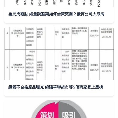
鑫元周觀點 縮量調整期如何借策突圍？優質公司大浪淘沙下的市場經營洞察
經營不合格產品曝光 綿陽華聯超市等5個商家登上黑榜