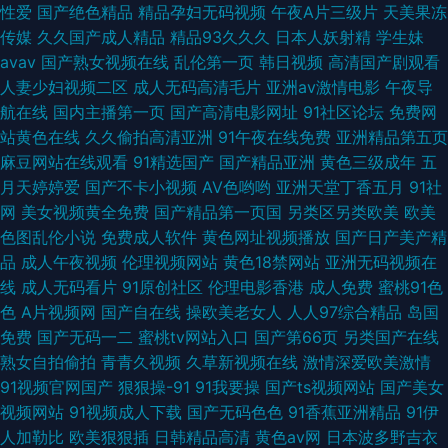
性爱
国产绝色精品
精品孕妇无码视频
午夜A片三级片
天美果冻
让 91电影成人 欧美黄色网在线 大香蕉伊人天堂 91次元黄色页面 欧美喷水在
传媒
久久国产成人精品
精品93久久久
日本人妖射精
学生妹
avav
国产熟女视频在线
乱伦第一页
韩日视频
高清国产剧观看
线 91午夜福利在线观看 先锋影音色AV 国产福利导视频导航 精品一区二区三
人妻少妇视频二区
成人无码高清毛片
亚洲av激情电影
午夜导
航在线
国内主播第一页
国产高清电影网址
91社区论坛
免费网
区香蕉 抖阴免费网页 91V成人电影 91在线视频观看 亚洲色图欧美色图天美
站黄色在线
久久偷拍高清亚洲
91午夜在线免费
亚洲精品第五页
麻豆网站在线观看
91精选国产
国产精品亚洲
黄色三级成年
五
玖玖资源中文字 91在线视频资源 亚洲av伦理精品
月天婷婷爱
国产不卡小视频
AV色哟哟
亚洲天堂丁香五月
91社
网
美女视频黄全免费
国产精品第一页国
另类区另类欧美
欧美
色图乱伦小说
免费成人软件
黄色网址视频播放
国产日产美产精
品
成人午夜视频
伦理视频网站
黄色18禁网站
亚洲无码视频在
线
成人无码看片
91原创社区
伦理电影香港
成人免费
蜜桃91色
色
A片视频网
国产自在线
操欧美老女人
人人97综合精品
岛国
免费
国产无码一二
蜜桃tv网站入口
国产第66页
另类国产在线
熟女自拍偷拍
青青久视频
久草新视频在线
激情深爱欧美激情
91视频官网国产
狠狠操-91
91我要操
国产ts视频网站
国产美女
视频网站
91视频成人下载
国产无码色色
91香蕉亚洲精品
91伊
人加勒比
欧美狠狠插
日韩精品高清
黄色av网
日本波多野吉衣