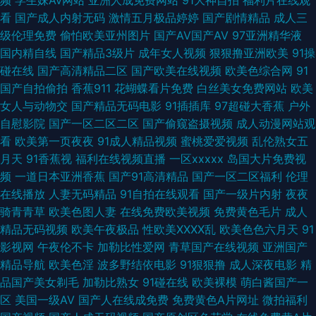
产91网址 色色小网站 涩色天堂久久 亚洲欧美日韩国产 91ncom最新福利 亚
看
国产成人内射无码
激情五月极品婷婷
国产剧情精品
成人三
级伦理免费
偷怕欧美亚州图片
国产AV国产AV
97亚洲精华液
洲国产精品久久 91破解版在线观看 91性条小网站 99久久在线 成人18福利视
国内精自线
国产精品3级片
成年女人视频
狠狠撸亚洲欧美
91操
碰在线
国产高清精品二区
国产欧美在线视频
欧美色综合网
91
频网站 草莓狼人在线 东京热色淫爽片 岛国黄色一级片官网 久久超碰成人91
国产自拍偷拍
香蕉911
花蝴蝶看片免费
白丝美女免费网站
欧美
女人与动物交
国产精品无码电影
91插插库
97超碰大香蕉
户外
欧美自拍综合 欧美啊V 久草亚洲中文 成人日韩网址 国产91网址 91在线入口
自慰影院
国产一区二区二区
国产偷窥盗摄视频
成人动漫网站观
看
欧美第一页夜夜
91成人精品视频
蜜桃爱爱视频
乱伦熟女五
免费 国产欧美日韩久久 不卡av大全在线看 成人超碰艹 av先锋无码资源网
月天
91香蕉视
福利在线视频直播
一区xxxxx
岛国大片免费视
频
一道日本亚洲香蕉
国产91高清精品
国产一区二区福利
伦理
www99热色色 91色狼 91微拍网 91色资源在线播放 91精品视频一区 91免费
在线播放
人妻无码精品
91自拍在线观看
国产一级片内射
夜夜
骑青青草
欧美色图人妻
在线免费欧美视频
免费黄色毛片
成人
入口观看 在线男人天 91黑人探花 午夜10000 日韩欧美综合在线 伊人青青91
精品无码视频
欧美午夜极品
性欧美ⅩⅩⅩⅩ乱
欧美色色六月天
91
影视网
午夜伦不卡
加勒比性爱网
青草国产在线视频
亚洲国产
色情五月 中文字幕影音先锋资源 五月花丁香 一区二区成人 色图肏肏肏 先锋
精品导航
欧美色淫
波多野结依电影
91狠狠撸
成人深夜电影
精
品国产美女剃毛
加勒比熟女
91碰在线
欧美裸模
萌白酱国产一
影音av成人电影 丝袜被操91视频 91n免费在线视频 亚洲国产三级片之网站
区
美国一级AV
国产人在线成免费
免费黄色A片网址
微拍福利