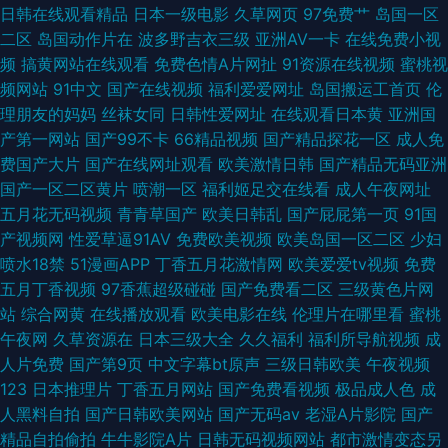
日韩在线观看精品
日本一级电影
久草网页
97免费艹
岛国一区
二区
岛国动作片在
波多野吉衣三级
亚洲AV一卡
在线免费小视
频
搞黄网站在线观看
免费色情A片网扯
91资源在线视频
蜜桃视
频网站
91中文
国产在线视频
福利爱爱网址
岛国搬运工首页
伦
理朋友的妈妈
丝袜女同
日韩性爱网址
在线观看日本黄
亚洲国
产第一网站
国产99不卡
66精品视频
国产精品探花一区
成人免
费国产大片
国产在线网址观看
欧美激情日韩
国产精品无码亚洲
国产一区二区黄片
喷潮一区
福利姬足交在线看
成人午夜网址
五月花无码视频
青青草国产
欧美日韩乱
国产屁屁第一页
91国
产视频网
性爱草逼91AV
免费欧美视频
欧美岛国一区二区
少妇
喷水18禁
51漫画APP
丁香五月花激情网
欧美爱爱tv视频
免费
五月丁香视频
97香蕉超级碰碰
国产免费看二区
三级黄色片网
站
综合网黄
在线播放观看
欧美电影在线
伦理片在哪里看
蜜桃
午夜网
久草资源在
日本三级大全
久久福利
福利所导航视频
成
人片免费
国产第9页
中文字幕bt原声
三级日韩欧美
午夜视频
123
日本推理片
丁香五月网站
国产免费看视频
极品成人色
成
人黑料自拍
国产日韩欧美网站
国产无码av
老湿A片影院
国产
精品自拍偷拍
牛牛影院A片
日韩无码视频网站
都市激情变态另