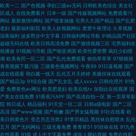
欧美一二
国产色视频
孕妇三级av无码
日韩欧美色综合
美女社
区成人
在线免费看片
日本一级
国产传媒视频网站
免费观看污
网站
最新激情h网站
国产喷浆抽搐
宅男久久国产精品
国产乱肥
老妇
最新福利影院
欧美人妖视频网站
窝窝午夜理论
久草视频
深夜福利
波多野步中文字幕
日韩福利网址导航
91精品国产社区
超碰无码在线
欧美日韩高清免费
国产激情视频三区
宅男福利在
线播放
91视频污导航
国产啪亚洲国
欧美性爱密臀
疯狂少妇喷
潮
欧美肏屄一区二区
国产乱伦免费观看
偷拍草草草
97狠狠插
香蕉视频下载污版
三级黄色视频网址
午夜99
91日逼视频
国产
成在线观看
萌白酱一线天
乱伦五月天婷婷
美腿丝袜在线观看
国产精品3p
91综合碰
国产乱女乱
成人xxxxx
日韩伦理片
91色
爱
免费黄色av网址
欧美肥老妇
欧美在线tv
加勒比在线视屏
国
产美女在线免费
91香蕉污APP
国产高清自拍一区
第一页草草影
院
韩日成人
精品福利
91天堂一区二区
日韩a级电影
国产二区
高清
国产www视频
国产粉嫩
国产男女猛视频
91社在线看
欧
美日韩黄色片
变态另态另类2
91李宗精品
黑丝袜自慰喷水
乱伦
五月
国产无码网站
三级无毒免费
青青草51
91丝袜在线
91九色
在线观看
91插
成人中文字幕免费
成年人网站视频
免费在线影