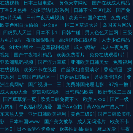
在线视频
|
日本三级电影a
|
黄色天堂网站
|
国产在线成人精品
|
丁香5月色播
|
波多野结电影系列
|
日韩不卡三区电影
|
国产免
费ⅴ片无码
|
日韩午夜无码视频
|
欧美日韩国产在线
|
免费a站
|
欧美色图自拍偷拍
|
中文av
|
一区二区草逼大片
|
岛国黄片网站
|
四虎男人天堂
|
日本不卡1
|
日韩艹碰
|
男人色色天堂网
|
三级
片毛片a片
|
夜夜操狠狠撸
|
高清视频在线观看
|
人妻少妇精品
视
|
91大神黑丝
|
一起草福利视频
|
成人h网站
|
成人午夜免费
视频
|
国产午夜福利精品
|
欧美免费看片
|
免费在线观看h片
|
亚欧洲乱码视频
|
国产浮力草草
|
亚洲欧美日韩美女
|
免费福利
在线视频
|
欧美不卡在线看
|
白丝学姐自慰喷水
|
香蕉插逼
|
探
花系列
|
日韩国产精品区一
|
综合av日韩av
|
另类激情综合
|
亚
洲金典网站
|
国产视频一二三
|
免费韩国伦理电影
|
97撸一撸
|
成人app大全
|
窝窝影院福利
|
日韩精品欧美
|
欧洲专区二三四
|
国产草草第一页
|
欧美日韩免费不卡
|
欧美人xxx
|
国产一级
片内射
|
午夜福利视频爱
|
国产A∨色拍
|
黄W色W艹成人艹
|
东京热人妻
|
亚洲日韩欧美福利
|
黄色三级91
|
国产日韩欧美电
影
|
日本韩国www
|
国产美女被草
|
成人无码淫片
|
欧美不卡
一区0
|
日本高清不卡免费
|
欧美性乱插插插
|
麻豆爱爱
|
午夜