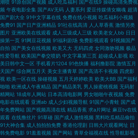
潮喷
91原创国产视频
成人吃瓜福利
国产在线9
操碰高清免费视
日韩A视频 日韩亚洲网址 欧美黄色网在线 黄色亚洲 青青草原成人在线免费
频
午夜电影全集
国产AV无码
人妻系列
爱豆传媒倩女幽魂
超清
国产剧大全
91中文字幕在线
免费在线小视频
吃瓜福利小视频
日日网站 欧美男女网站 欧美精品性交 九1免费网页直接观看 久久精彩视频
免费91
国产日产亚洲精品
91社在线高清
人人草香蕉
激情另类
图片
亚洲欧美在线观看
成人三级成人三级
欧美老女人bb
日日
国产又黄又粗又硬视频 国产精品久久av 玖玖资源影音先锋 日韩熟妇网 日美
操第一页
91网豆花视频
91福利剧场
免费影视观看
91视频国产
自拍
国产美女在线视频
欧美又大
无码四虎
女同激吻视频
极品
A∨ 性爱剧场 91色蝌蚪导航 先锋影音AV资源野外 国产专区一区二区 日本超
性爱导航
欧美国产拳交喷奶
中文字幕第三页
超碰成人影视
欧
美日韩中文一区
手机看片1204
91色快播
福利撸影院
激情五月
踫 91po在线观看 欧美一级AAAAAA 91午夜福利 蜜臀福利91av网 四虎导航
天国产
综合网五月天
美女主播青草
国产高清不卡视频
四虎影
视
欧美一区在线
操碰视频
五月天婷婷欧美
欧美大BB
国产福利
页 91手机在线视频 九一爽爽 少妇91n 91tv在线看 91人妻人人操人人爱 国产
啪啪
欧洲成人午夜精品
国产精品美乳
男人操蜜桃视频
无码射
精网站
18成年人网站
日本高清电影网
男女啪啪午夜视频
免费
精品成人午夜视频 91密桃视频 天天干日日 国产精品无吗 91看片婬黄大片软
电影在线观看
亚洲ab
成人少妇视频导航
91国产小青蛙
国产成
年免费网站
国产视频高清在线
精品香蕉
求a片网址
麻豆tv在线
件 国产黄色在线 探花剧情肏屄电影 国女不卡 午夜视频三区 91啪啪啪免费网
观看
在线撸丝片
91草碰
国产成人激情视频
黑料吃瓜精品偷拍
91大神合集
成人拍拍拍免费
香港伦理剧
日韩大片观看网址
日
址 亚洲精品在线一 精品人妻成人 91网站推荐在线看 日本综合色网 91网战
韩免费电影
91羞羞视频
国产网站
青草全福视在线
性导航影视