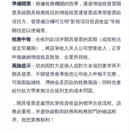
準備開票
：根據稅務機關的指導，通過增值稅發票開
票系統開具相應稅目的增值稅普通發票或專用發票給
項目方。發票備注欄可注明“影視項目投資收益”等相
關信息以便備查。
稅務申報
：在收到款項并開具發票的當期（或按稅法
規定所屬期），將該筆收入并入公司營業收入，正常
申報繳納增值稅及附加、企業所得稅。
風險提示
：切勿因對方是個人或對方未強烈要求而不
開具發票。不開發票會導致您公司收入申報不完整，
可能面臨補稅、滯納金及罰款的稅務風險；同時也會
給付款方帶來無法合規列支的成本問題。
，開具發票是處理此筆投資收益的標準合規流程。請
務必重視，并盡快啟動與財務和稅務部門的確認程
序。祝您業務順利！