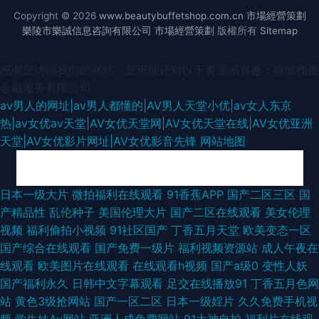
Copyright © 2026
www.beautybuffetshop.com.cn
市場經營策劃
樂陵市樂誠信息咨詢有限公司
市場經營策劃
版權所有
Sitemap
感谢您访问我们的网站，您可能还对以下资源感兴趣：聊城椭傻
金融服务有限公司
av男人的网址|av男人都懂的|AV男人天堂小优|av女人东京
热|av女优av天堂|AV女优天堂网|AV女优天堂在线|AV女优亚洲
天堂|AV女优影片网址|AV女优影音先锋
网站地图
污导航福利 精品久久美女肏 91视频网最新网址 91熟女高潮大叫 熟女一区二
日本一级大片
微拍福利在线观看
91香蕉APP
国产二区三区
国
产精品性
乱伦种子
美国伦理大片
国产二区在线观看
美女伦理
区三区久久 亚洲欧美Sss 先锋AV强奸 日日干干超B 青青草原电影院 人人人
视频
福利偷拍小视频
91社区国产
丁香五月天堂
欧美变态一区
国产综合在线观看
国产免费一级片
福利视频资源站
成人午夜在
a∨av 91NAv影视大全 91熟女视频播放 91社在线观看九九 av首页在线 超碰
线观看
欧美图片在线观看
在线观看h视频
国产a级0
变性人妖
国产福利永久
日韩中文字幕观看
足交在线播放91
丁香五月色网
www 国产91看片婬黄大片 久久一区丝袜 日本a片影音先锋 久久香蕉影院 国
站
黄色3级抢网站
国产一区二区
日本一级婬片
久久免费手机视
频
学生妹Av网站
亚洲人成免费网站
91大神自拍
福利片在线观