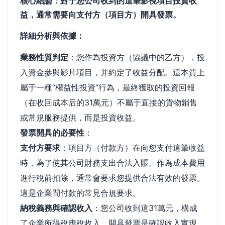
核心結論：對于您公司收到的這筆影視項目投資收
益，通常需要向支付方（項目方）開具發票。
詳細分析與依據：
業務性質判定
：您作為投資方（協議中的乙方），投
入資金參與影片項目，并約定了收益分配。這本質上
屬于一種“權益性投資”行為，最終獲取的投資回報
（在收回成本后的31萬元）不屬于直接的貨物銷售
或常規服務提供，而是投資收益。
發票開具的必要性
：
支付方要求
：項目方（付款方）在向您支付這筆收益
時，為了使其公司財務支出合法入賬、作為成本費用
進行稅前扣除，通常會要求您提供合法有效的發票。
這是企業間付款的常見合規要求。
納稅義務與確認收入
：您公司收到這31萬元，構成
了企業所得稅應稅收入。開具發票是確認收入實現、