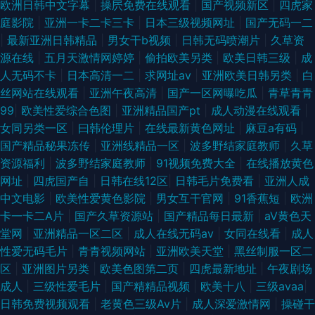
欧洲日韩中文字幕
|
操屄免费在线观看
|
国产视频新区
|
四虎家
庭影院
|
亚洲一卡二卡三卡
|
日本三级视频网址
|
国产无码一二
|
最新亚洲日韩精品
|
男女干b视频
|
日韩无码喷潮片
|
久草资
源在线
|
五月天激情网婷婷
|
偷拍欧美另类
|
欧美日韩三级
|
成
人无码不卡
|
日本高清一二
|
求网址av
|
亚洲欧美日韩另类
|
白
丝网站在线观看
|
亚洲午夜高清
|
国产一区网曝吃瓜
|
青草青青
99
|
欧美性爱综合色图
|
亚洲精品国产pt
|
成人动漫在线观看
|
女同另类一区
|
曰韩伦理片
|
在线最新黄色网址
|
麻豆a有码
|
国产精品秘果冻传
|
亚洲线精品一区
|
波多野结家庭教师
|
久草
资源福利
|
波多野结家庭教师
|
91视频免费大全
|
在线播放黄色
网址
|
四虎国产自
|
日韩在线12区
|
日韩毛片免费看
|
亚洲人成
中文电影
|
欧美性爱黄色影院
|
男女互干官网
|
91香蕉短
|
欧洲
卡一卡二A片
|
国产久草资源站
|
国产精品每日最新
|
aV黄色天
堂网
|
亚洲精品一区二区
|
成人在线无码av
|
女同在线看
|
成人
性爱无码毛片
|
青青视频网站
|
亚洲欧美天堂
|
黑丝制服一区二
区
|
亚洲图片另类
|
欧美色图第二页
|
四虎最新地址
|
午夜剧场
成人
|
三级性爱毛片
|
国产精精品视频
|
欧美十八
|
三级avaa
|
日韩免费视频观看
|
老黄色三级Av片
|
成人深爱激情网
|
操碰干