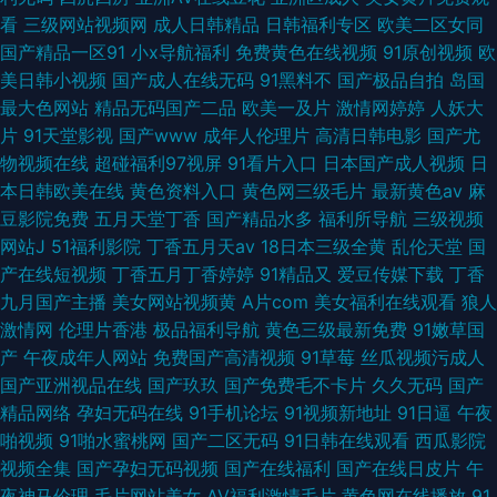
看
三级网站视频网
成人日韩精品
日韩福利专区
欧美二区女同
国产精品一区91
小x导航福利
免费黄色在线视频
91原创视频
欧
美日韩小视频
国产成人在线无码
91黑料不
国产极品自拍
岛国
最大色网站
精品无码国产二品
欧美一及片
激情网婷婷
人妖大
片
91天堂影视
国产www
成年人伦理片
高清日韩电影
国产尤
物视频在线
超碰福利97视屏
91看片入口
日本国产成人视频
日
本日韩欧美在线
黄色资料入口
黄色网三级毛片
最新黄色av
麻
豆影院免费
五月天堂丁香
国产精品水多
福利所导航
三级视频
网站J
51福利影院
丁香五月天av
18日本三级全黄
乱伦天堂
国
产在线短视频
丁香五月丁香婷婷
91精品又
爱豆传媒下载
丁香
九月国产主播
美女网站视频黄
A片com
美女福利在线观看
狼人
激情网
伦理片香港
极品福利导航
黄色三级最新免费
91嫩草国
产
午夜成年人网站
免费国产高清视频
91草莓
丝瓜视频污成人
国产亚洲视品在线
国产玖玖
国产免费毛不卡片
久久无码
国产
精品网络
孕妇无码在线
91手机论坛
91视频新地址
91日逼
午夜
啪视频
91啪水蜜桃网
国产二区无码
91日韩在线观看
西瓜影院
视频全集
国产孕妇无码视频
国产在线福利
国产在线日皮片
午
夜神马伦理
毛片网站美女
AV福利激情毛片
黄色网在线播放
91