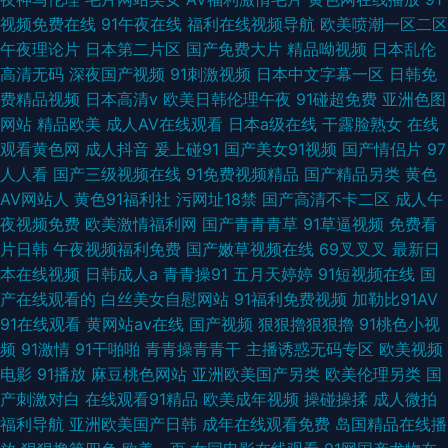
视频免费在线
91午夜在线
福利在线视频导航
欧美喷潮一区二区
午夜理论片
日本第二片区
国产免费大片
精品呦视频
日本乱伦
高清无码
深夜国产视频
91刺激视频
日本中文字幕一区
日韩免
费精品视频
日本高清v
欧美日韩伦理午夜
91碰超免费
亚洲色图
网站
精品欧美
成人AV在线观看
日本a级在线
干露脸熟女
在线
观看黄色网
成人抖音
爰上碰91
国产美女91视频
国产情侣片
97
人人看
国产三级视频在线
91免费视频精品
国产精品另类
黄色
AV网站人
黄色91福利社
污网址18禁
国产高清不卡二区
成人午
夜视频免费
欧美激情福利网
国产青青青草
91草逼视频
免费看
片日韩
午夜视频福利免费
国产嫩草视频在线
69叉叉叉
最新日
本在线视频
日韩成人a
青青操91
五月天婷婷
91短视频在线
国
产在线观看的
白丝美女自慰网站
91福利免费视频
加勒比91AV
91在线观看
黄网站av在线
国产视频
狠狠擼狠狠擼
91桃色小视
频
91激情
91干啪啪
青青操青青干
主播诱惑无码专区
欧美视频
电影
91播放
麻豆桃色网站
亚洲欧美国产另类
欧美伦理另类
国
产刺激对白
在线观看91精品
欧美成年视频
操碰操揉
成人微拍
福利导航
亚洲欧美国产日韩
成年在线观看免费
岛国精品在线播