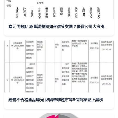
鑫元周觀點 縮量調整期如何借策突圍？優質公司大浪淘沙下的市場經營洞察
經營不合格產品曝光 綿陽華聯超市等5個商家登上黑榜