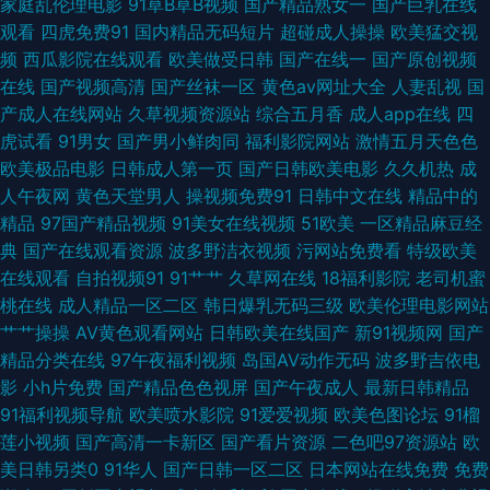
家庭乱伦理电影
91草B草B视频
国产精品熟女一
国产巨乳在线
美综合导航 性爱av免费在线 视频列表国产传媒 日美韩三级 吃瓜福利导航 国
观看
四虎免费91
国内精品无码短片
超碰成人操操
欧美猛交视
频
西瓜影院在线观看
欧美做受日韩
国产在线一
国产原创视频
产专区欧美 福利姬在线视频91 www狠狠撸 91网站直接观看 91福利在 91炮
在线
国产视频高清
国产丝袜一区
黄色av网址大全
人妻乱视
国
产成人在线网站
久草视频资源站
综合五月香
成人app在线
四
图在线播放 91大神图片 新五月天情色 日韩激情网页 欧韩A片 密桃视频免费
虎试看
91男女
国产男小鲜肉同
福利影院网站
激情五月天色色
欧美极品电影
日韩成人第一页
国产日韩欧美电影
久久机热
成
看 青草成人在线视频 欧美性爱网1 狼友集中营一本道 日韩激情网址 韩日欧
人午夜网
黄色天堂男人
操视频免费91
日韩中文在线
精品中的
精品
97国产精品视频
91美女在线视频
51欧美
一区精品麻豆经
美好看剧 日韩成人操 久热99 国产玖玖爱日韩 精品久久97麻豆 黑丝美女糖心
典
国产在线观看资源
波多野洁衣视频
污网站免费看
特级欧美
在线观看
自拍视频91
91艹艹
久草网在线
18福利影院
老司机蜜
自慰 国产ts在线观看 东方AV在线一 国产视频在线播放 欧美操妣一区二区 91
桃在线
成人精品一区二区
韩日爆乳无码三级
欧美伦理电影网站
艹艹操操
AV黄色观看网站
日韩欧美在线国产
新91视频网
国产
欧美传媒 黄射网站 91大神天堂男人 国产夜夜爽 日韩理论片观看 91国内在线
精品分类在线
97午夜福利视频
岛国AV动作无码
波多野吉依电
影
小h片免费
国产精品色色视屏
国产午夜成人
最新日韩精品
视频 av日韩伊人 91娱乐91视视频 91社区色色网 91大神麻豆精品 亚洲色午
91福利视频导航
欧美喷水影院
91爱爱视频
欧美色图论坛
91榴
莲小视频
国产高清一卡新区
国产看片资源
二色吧97资源站
欧
夜 91国产黑丝 91乱码久久 91福利址在线观看 一本本日无码 色五月丁香麻豆
美日韩另类0
91华人
国产日韩一区二区
日本网站在线免费
免费