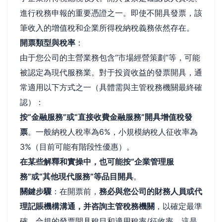
進行稅務申報的重要憑證之一。即使不開具發票，該
筆收入的增值稅和企業所得稅納稅義務依然存在。
開票類型與稅率
：
由于您公司的主營業務包含“市場經營策劃”等，可能
被認定為現代服務業。對于投資收益的發票開具，通
常適用以下方式之一（具體需與主管稅務機關最終確
認）：
按“金融服務”或“直接收費金融服務”開具增值稅發
票
。一般納稅人稅率為6%，小規模納稅人征收率為
3%（目前可能有階段性優惠）。
在某些解釋和實操中，也可能按“企業管理服
務”或“其他現代服務”等品目開具
。
關鍵步驟
：在開票前，
務必與您公司的財務人員或代
理記賬機構溝通，并咨詢主管稅務機關
，以確定最準
確、合規的發票開具稅目和適用稅率/征收率。這是