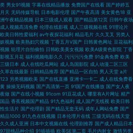
类
男女91视频
字幕在线精品播放
免费国产在线看
国产婷婷五
月天
无码传媒导航
日本电影伦理
国产午夜高清
美女黄色18
亚
洲午夜精品视频
日本三级成人观看
国产精品第12页
日韩午夜场
成人视频高清免费
伦理在线影视
成人三级视频在线
91理论片
欧美日韩性爱福利
av午夜探花福利
精品毛片
久久叉叉
另类人
妖视频
欧美熟妇穴视频
丁香五月V国产
日韩黄色网址
豆花福利
视频
轮理片自拍偷拍
日韩欧美美女视频
欧美A级黄色影院
丁香
影视五月花
福利视频电影久久
污污污污免费
91金典免费
欧美
三级日本
成人在线吃瓜网站
成人岛国影院
成人动漫二区三区
久草在线最新
日韩精品推荐
国产精品一区自拍
男人天堂
a片
123
另类视频欧美
国产在线直播
亚洲卡一卡二
成人在线免费看
黄
操操无码视频
国产高清第一页
91国产在线播放
国产女人夜
夜做
国产在线小视频
91com
91豆花成人
哪里有A片网址
精产
国品
香蕉视频国产精品
91九色福利
成人国产无线视
欧美日韩
性生活片
国产伦理剧
国产精品无套无码
成年人网站免费
国产
精品1000
91九色在线视频
日本伦理片在线
三级无码在线天堂
久久成人亚洲
日本中文视频在线
伦理剧推荐
国产成人精品日本
97甜桃品种介绍
91插插插
欧美SE第二页
毛片内射女
激情另类