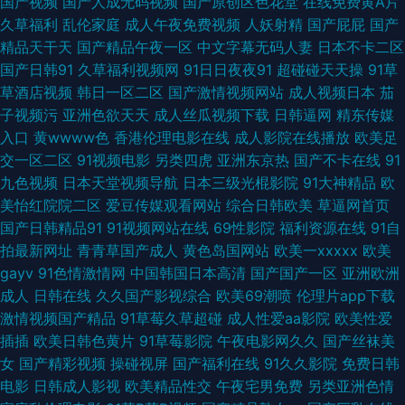
国产视频
国产人成无码视频
国产原创区色花堂
在线免费黄A片
91白丝喷水自慰网站 91深候 91九色熟女泻火 51在线欧美 91白丝黑丝 淫淫
久草福利
乱伦家庭
成人午夜免费视频
人妖射精
国产屁屁
国产
精品天干天
国产精品午夜一区
中文字幕无码人妻
日本不卡二区
网色五月一区 91黄色片 91大神视频在线观看网址 中文字幕日韩精品专区 香
国产日韩91
久草福利视频网
91日日夜夜91
超碰碰天天操
91草
草酒店视频
韩日一区二区
国产激情视频网站
成人视频日本
茄
蕉TV在线资源网 中文字幕在线欧洲 五月花社区午夜 日韩成人不卡码在线 91
子视频污
亚洲色欲天天
成人丝瓜视频下载
日韩逼网
精东传媒
入口
黄wwww色
香港伦理电影在线
成人影院在线播放
欧美足
高清视频网站 福利小视频在线观看 日本不卡毛片五 影音先锋资源AV导航
交一区二区
91视频电影
另类四虎
亚洲东京热
国产不卡在线
91
九色视频
日本天堂视频导航
日本三级光棍影院
91大神精品
欧
91TV在线播放 尤物亚洲不卡亚洲精品 婷婷五月份欧美 综合社区中文字幕 在
美怡红院院二区
爱豆传媒观看网站
综合日韩欧美
草逼网首页
国产日韩精品91
91视频网站在线
69性影院
福利资源在线
91自
线观看小视频 色久国产 人妻熟妇一区二区三区 91c仔一区 伊人涩大香蕉 亚
拍最新网址
青青草国产成人
黄色岛国网站
欧美一xxxxx
欧美
gayv
91色情激情网
中国韩国日本高清
国产国产一区
亚洲欧洲
洲无码激情文学 亚洲日韩成人网在线 91碰在线 国产精品久久绿色 色婷婷原
成人
日韩在线
久久国产影视综合
欧美69潮喷
伦理片app下载
激情视频国产精品
91草莓久草超碰
成人性爱aa影院
欧美性爱
网址 91视频cn 91偷拍色图 a黄色视频 avtt偷情 91网站入口官方免费 91看片
插插
欧美日韩色黄片
91草莓影院
午夜电影网久久
国产丝袜美
女
国产精彩视频
操碰视屏
国产福利在线
91久久影院
免费日韩
在线 尤物视频在线一区 91国在线观看 91N网站在线se 五月天色社区 日韩欧
电影
日韩成人影视
欧美精品性交
午夜宅男免费
另类亚洲色情