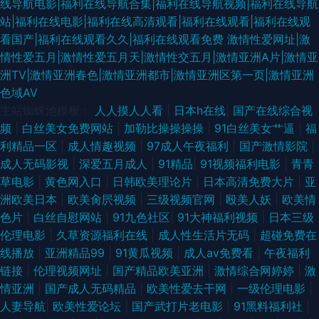
线导航电影|福利在线导航合集|福利在线导航视频|福利在线导航
站|福利在线电影|福利在线高清观看|福利在线观看|福利在线观
看国产|福利在线观看久久|福利在线观看免费
激情性爱网址|激
情性爱五月|激情性爱五月天|激情性交五月|激情亚洲A片|激情亚
洲TV|激情亚洲春色|激情亚洲都市|激情亚洲区第一页|激情亚洲
色域AV
主站蜘蛛池模板：
人人摸人人看
|
日本h在线
|
国产在线综合视
频
|
白丝美女免费网站
|
加勒比操操操操
|
91白丝美女艹逼
|
福
利精品一区
|
成人情趣视频
|
97成人午夜福利
|
国产激情影院
|
成人无码影视
|
深爱五月成人
|
91精品
|
91视频福利电影
|
青青
草电影
|
黄色网入口
|
日韩欧美理论片
|
日本高清免费大片
|
亚
洲欧美日本
|
欧美肏屄视频
|
三级视频官网
|
殴美人妖
|
欧美情
色片
|
白丝自慰网站
|
91九色社区
|
91大神福利视频
|
日本三级
伦理电影
|
久草资源福利在线
|
成人性生活片无码
|
超碰免费在
线播放
|
亚洲精品99
|
91黄瓜视频
|
成人av免费看
|
午夜福利
链接
|
伦理视频网址
|
国产精品欧美亚洲
|
激情综合网婷婷
|
激
情亚洲
|
国产成人无码精品
|
欧美性爱去干网
|
一级伦理电影
|
人妻导航
|
欧美性爱论坛
|
国产武打片老电影
|
91黑料福利社
|