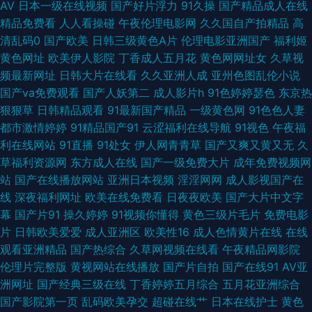
AV
日本一级在线视频
国产好片浮力
91久操
国产精品成人在线
五月丁香啪啪 91妹妹 91变态福利 香蕉伊人av 极品黑丝av 91熟女中文字幕
精品免费看
人人看操碰
午夜伦理电影网
久久国自产拍精品
高
清乱码0
国产欧美
日韩三级黄色A片
伦理电影亚洲国产
福利姬
日美韩无码av 超碰国产女人天堂 午夜福利 91熟女探花 东京热福利导航 欧美
黄色网址
欧美伊人影院
丁香成人五月花
黄色网网址女
久草视
频最新网址
日韩大片在线看
久久亚洲人成
亚州色图乱伦小说
日韩性爱导航 91麻豆大神三级 精品久久人人摩 91黄香蕉 男人黄色网 美女久
国产va免费观看
国产人妖第二
成人影片h
91色婷婷瑟色
东京热
狠狠草
日韩精品观看
91最新国产精品
一级黄色网
91色色人妻
久女同 九色入口 极品视频91 国产极品伪娘在线 超碰97人人香蕉 极品色视频
都市激情婷婷
91精品国产91
云涩福利在线导航
91视色
午夜福
利在线网站
91直播
91处女
伊人网青青草
国产又爽又黄又无
久
导航 亚洲AV人人妻人人操 影音先锋无码区 91爱爱美女 91福利地址 91N日韩
草福利资源网
东方成人在线
国产一级免费大片
成年免费视频网
站
国产在线播放网站
亚洲日本视频
淫淫网网
成人影视国产在
成人性爱 亚洲天堂久久在线 婷婷五月深爱激情 日韩撸AV 欧美BB 欧美BB 国
线
深夜福利网址
欧美在线免费看
日夜夜欧美
国产大片中文字
幕
国产片91
操久婷婷
91视频你懂得
黄色三级片毛片
免费电影
产不卡操逼 91草视频成人 国产久艹精品 日韩免费 在线91VA视频 www色色
片
日韩欧美爱爱
成人亚洲区
欧美性16
成人色情黄片在线
在线
观看亚洲精品
国产热综合
久草网视频在线看
午夜精品网影院
网站 婷婷激情五月天小说 影音先锋AV资源人妻 91视在线视频 传媒视频在线
伦理片完整版
黄视网站在线播放
国产片自拍
国产在线91
AV亚
洲网址
国产经典三级在线
丁香婷婷五月综合
五月花亚洲综合
观看 俺去啦最新网址 国产99操逼 成人在线网站 国产精品久久66 丁香五月激
国产影院第一页
乱码欧美孕交
超碰在线艹
日本在线护士
黄色