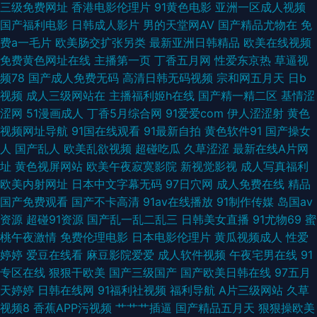
三级免费网址
香港电影伦理片
91黄色电影
亚洲一区成人视频
情一本道 草妇福利视频福利 欧美日韩国产操逼网 三级片男人的天堂 五月天
国产福利电影
日韩成人影片
男的天堂网AV
国产精品尤物在
免
费a一毛片
欧美肠交扩张另类
最新亚洲日韩精品
欧美在线视频
午夜福利 69麻豆 伊人成人直播 91av白丝视频 亚洲夜夜蜜桃 91日本在线视
免费黄色网址在线
主播第一页
丁香五月网
性爱东京热
草逼视
频78
国产成人免费无码
高清日韩无码视频
宗和网五月天
日b
频 亚洲一区二区三区婷婷 九九伦理免费宅男 91视频在线观看18 青青草原伊
视频
成人三级网站在
主播福利姬h在线
国产精一精二区
基情涩
涩网
51漫画成人
丁香5月综合网
91爱爱com
伊人涩涩射
黄色
人网在线 操鸡网站 91豆花吃瓜视频 久久思精品视频 WWW黑丝avCOM 91
视频网址导航
91国在线观看
91最新自拍
黄色软件91
国产操女
人
国产乱人
欧美乱欲视频
超碰吃瓜
久草涩涩
最新在线A片网
视频网址 午夜成人精品一区二三 老司机干逼 91社网址 亚洲东方aⅴ在线视频
址
黄色视屏网站
欧美午夜寂寞影院
新视觉影视
成人写真福利
欧美内射网址
日本中文字幕无码
97日穴网
成人免费在线
精品
海角不伦影院 91视频在 日韩资源网址 波多野结衣磁力链接 俺去天堂网 91黑
国产免费观看
国产不卡高清
91av在线播放
91制作传媒
岛国av
资源
超碰91资源
国产乱一乱二乱三
日韩美女直播
91尤物69
蜜
丝美女诱惑 先锋成人av色影院 国产精品久久情 91在线大 四虎影视城 福利导
桃午夜激情
免费伦理电影
日本电影伦理片
黄瓜视频成人
性爱
婷婷
爱豆在线看
麻豆影院爱爱
成人软件视频
午夜宅男在线
91
航网 91官网视频在线播放 91人妻草 色色www 久久精品国产精品 不卡的av
专区在线
狠狠干欧美
国产三级国产
国产欧美日韩在线
97五月
天婷婷
日韩在线网
91福利社视频
福利导航
A片三级网站
久草
影院 午夜福利资源 国产原创网站91在线 四虎影库预览AV 国产福利精品久久
视频8
香蕉APP污视频
艹艹艹插逼
国产精品五月天
狠狠操欧美