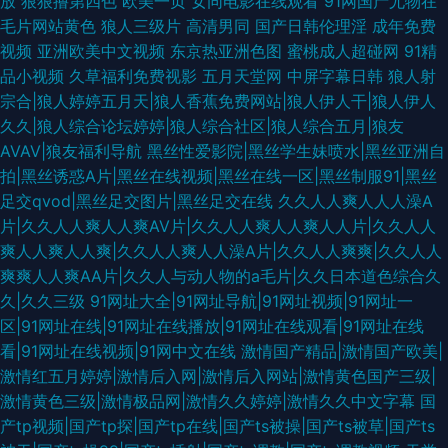
放
狠狠撸第四色
欧美一页
女同电影在线观看
91网国产尤物在
毛片网站黄色
狼人三级片
高清男同
国产日韩伦理淫
成年免费
视频
亚洲欧美中文视频
东京热亚洲色图
蜜桃成人超碰网
91精
品小视频
久草福利免费视影
五月天堂网
中屏字幕日韩
狼人射
宗合|狼人婷婷五月天|狼人香蕉免费网站|狼人伊人干|狼人伊人
久久|狼人综合论坛婷婷|狼人综合社区|狼人综合五月|狼友
AVAV|狼友福利导航
黑丝性爱影院|黑丝学生妹喷水|黑丝亚洲自
拍|黑丝诱惑A片|黑丝在线视频|黑丝在线一区|黑丝制服91|黑丝
足交qvod|黑丝足交图片|黑丝足交在线
久久人人爽人人人澡A
片|久久人人爽人人爽AV片|久久人人爽人人爽人人片|久久人人
爽人人爽人人爽|久久人人爽人人澡A片|久久人人爽爽|久久人人
爽爽人人爽AA片|久久人与动人物的a毛片|久久日本道色综合久
久|久久三级
91网址大全|91网址导航|91网址视频|91网址一
区|91网址在线|91网址在线播放|91网址在线观看|91网址在线
看|91网址在线视频|91网中文在线
激情国产精品|激情国产欧美|
激情红五月婷婷|激情后入网|激情后入网站|激情黄色国产三级|
激情黄色三级|激情极品网|激情久久婷婷|激情久久中文字幕
国
产tp视频|国产tp探|国产tp在线|国产ts被操|国产ts被草|国产ts