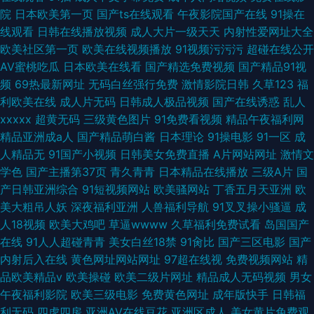
院
日本欧美第一页
国产ts在线观看
午夜影院国产在线
91操在
线观看
日韩在线播放视频
成人大片一级天天
内射性爱网址大全
欧美社区第一页
欧美在线视频播放
91视频污污污
超碰在线公开
AV蜜桃吃瓜
日本欧美在线看
国产精选免费视频
国产精品91视
频
69热最新网址
无码白丝强行免费
激情影院日韩
久草123
福
利欧美在线
成人片无码
日韩成人极品视频
国产在线诱惑
乱人
xxxxx
超黄无码
三级黄色图片
91免费看视频
精品午夜福利网
精品亚洲成a人
国产精品萌白酱
日本理论
91操电影
91一区
成
人精品无
91国产小视频
日韩美女免费直播
A片网站网址
激情文
学色
国产主播第37页
青久青青
日本精品在线播放
三级A片
国
产日韩亚洲综合
91短视频网站
欧美骚网站
丁香五月天亚洲
欧
美大粗吊人妖
深夜福利亚洲
人兽福利导航
91叉叉操小骚逼
成
人18视频
欧美大鸡吧
草逼wwww
久草福利免费试看
岛国国产
在线
91人人超碰青青
美女白丝18禁
91肏比
国产三区电影
国产
内射后入在线
黄色网址网站网址
97超在线视
免费视频网站
精
品欧美精品v
欧美操碰
欧美二级片网址
精品成人无码视频
男女
午夜福利影院
欧美三级电影
免费黄色网址
成年版快手
日韩福
利无码
四虎四房
亚洲AV在线豆花
亚洲区成人
美女黄片免费观