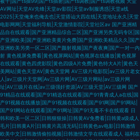
被干|国产ts操99|国产ts插射|国产ts调教|国产ts调教视频
天堂
AV网址|天堂AV先锋|天堂av影院|天堂av制服诱惑|天堂a线
2025|天堂俺来也俺去也|天堂搭讪大四在线|天堂地址永久|天堂
电影网网|天堂福利导航|天堂激情影院|天堂社区av
国产亚洲精
品自在线观看|国产亚洲精品综合二区|国产亚洲另类无码专区|国
产亚洲欧美|国产亚洲欧美黄片免费|国产亚洲欧美精品久久|国产
亚洲欧美另类一区二区|国产颜射视频|国产夜夜爽|国产一对一内
射
黄色视屏免费看|黄色视屏网站|黄色视屏在线播放|黄色视屏
在线观看|黄色四虎影院|黄色四级A片免费|黄色特大A片|黄色天
美网站|黄色天堂AV|黄色天堂网
AV三级片电影院|av三级片老女
人|av三级片天堂网|Av三级片网|AV三级片网站|av三级片网
址|AV三级片在线|av三级强奸资源|AV三级天堂|AV三级网
国产
91精品在线观看|国产91精选在线观看|国产91青青成人a在线|国
产91视频在线播放|国产91视频在线观看|国产91网|国产91网站|
国产91网站在线观看|国产91网址|国产91无毒不卡在线观看
日
韩和欧美一区二区|日韩狠狠操|日韩黄AV免费看|日韩黄a级成人
毛片|日韩黄A片|日韩黄片高清无码|日韩黄色av电影|日韩激情
欧美中文|日韩激情偷拍视频|日韩激情文学在线观看成人
福利在